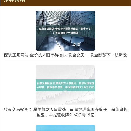
配资正规网站 金价技术面等待确认“黄金交叉”！黄金酝酿下一波爆发
股票交易配资 红星美凯龙人事震荡！副总经理车国兴辞任，前董事长
被查，中报营收降21%净亏19亿