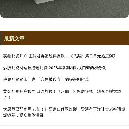
最新文章
实盘配资开户 王传君再塑经典反派，《悬案》第二单元热度飙升
炒股配资网站拾必选配资 2026年暑期档影视口碑两极分化
股票配资资讯门户 「容易被误弃」的好评剧推荐
黄金配资开户官网 口碑炸裂！《八仙！》票房狂揽，观众直呼太燃
了！
太原股票配资网 八仙！》票房口碑双炸裂！导演牟正洋让古老神话燃
爆银幕，观众集体泪目