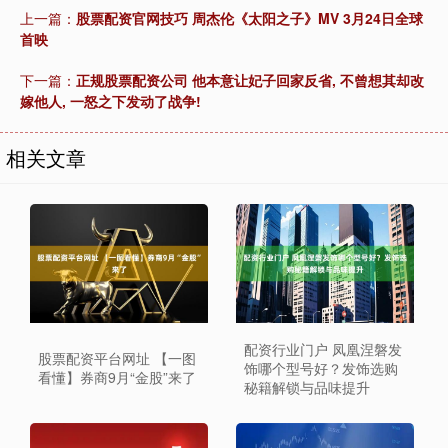
上一篇：
股票配资官网技巧 周杰伦《太阳之子》MV 3月24日全球
首映
下一篇：
正规股票配资公司 他本意让妃子回家反省, 不曾想其却改
嫁他人, 一怒之下发动了战争!
相关文章
配资行业门户 凤凰涅磐发
股票配资平台网址 【一图
饰哪个型号好？发饰选购
看懂】券商9月“金股”来了
秘籍解锁与品味提升