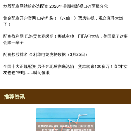
炒股配资网站拾必选配资 2026年暑期档影视口碑两极分化
黄金配资开户官网 口碑炸裂！《八仙！》票房狂揽，观众直呼太燃
了！
配资盈利网 巴洛贡禁赛缓期！挪威主帅：FIFA犯大错，美国赢了这事
会跟一辈子
配资炒股排名 金利华电龙虎榜数据（3月25日）
全国十大正规配资 男子奔现后彻底沦陷：贷款转账100多万！直到“女
友爸爸”来电……瞬间傻眼
推荐资讯