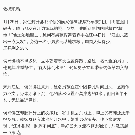
救援现场。
1月29日，家住封开县都平镇的侯兴键驾驶摩托车来到江口街道渡口
码头，他与朋友在江边游玩拍照。突然，他听到急切的呼救声“救
命！”他远远地望去，见到有男孩挥舞着双手在江中挣扎，“江面只露
出一点头发”，旁边一名小男孩无助地求救，周围人烟稀少。
展开剩余58%
侯兴键顾不得多想，立即朝着事发位置奔跑，路过一名钓鱼的男子，
他向其呼喊帮忙，“有人掉到水里”，钓鱼男子立即带着钓鱼竿加入帮
忙。
来到江边，侯兴键注意到，这名男孩在江中因挣扎时间过久，逐渐体
力不支，身体渐渐下沉。他的落水位置距离岸边约3米，但因鱼竿不
长，无法靠近男孩。
侯兴键立即脱掉身上的羽绒服，将手机丢到地上，脚上的布鞋还没来
得及脱，就纵身跃入冰冷的江水中，朝着男孩游去。他下水后发
现，“江水很深，脚踩不到底”，幸好当天水流不算太汹涌，只激荡起
一点浪花。