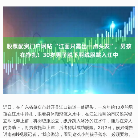
近日，在广东省肇庆市封开县江口街道一处码头，一名年约10岁的男
孩在江水中挣扎，眼看身体渐渐沉入水中，在江边拍照的市民侯兴键
立即飞奔上前，将羽绒服脱去，纵身跳入冰冷的江水中，随后在旁人
的协助下，将男孩托举上岸，后者得以成功脱险。2月2日，侯兴键告
诉南都N视频记者，“我会游泳，看到这么小的孩子落水，必须要救。”