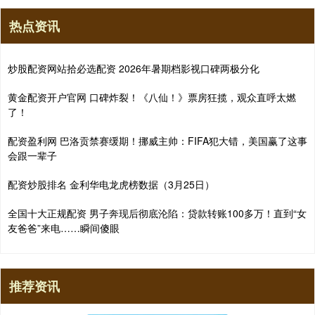
热点资讯
炒股配资网站拾必选配资 2026年暑期档影视口碑两极分化
黄金配资开户官网 口碑炸裂！《八仙！》票房狂揽，观众直呼太燃
了！
配资盈利网 巴洛贡禁赛缓期！挪威主帅：FIFA犯大错，美国赢了这事
会跟一辈子
配资炒股排名 金利华电龙虎榜数据（3月25日）
全国十大正规配资 男子奔现后彻底沦陷：贷款转账100多万！直到“女
友爸爸”来电……瞬间傻眼
推荐资讯