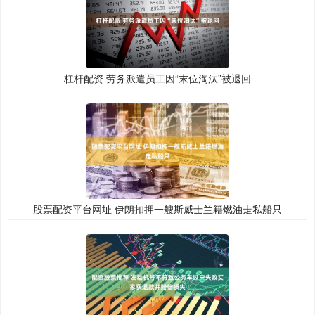
杠杆配资 劳务派遣员工因“末位淘汰”被退回
股票配资平台网址 伊朗扣押一艘斯威士兰籍燃油走私船只