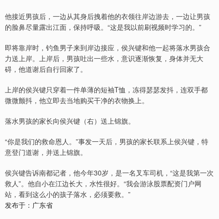
他接近男孩后，一边从其身后拽着他的衣领往岸边游去，一边让男孩
的脸鼻尽量露出江面，保持呼吸。“这是我以前刷视频时学习的。”
即将靠岸时，钓鱼男子来到岸边接应，侯兴键和他一起将落水男孩合
力送上岸。上岸后，男孩吐出一些水，意识逐渐恢复，身体并无大
碍，他道谢后自行回家了。
上岸的侯兴键只穿着一件单薄的短袖T恤，冻得瑟瑟发抖，连双手都
微微颤抖，他立即去当地购买干净的衣物换上。
落水男孩的家长向侯兴键（右）送上锦旗。
“你是我们的救命恩人。”事发一天后，男孩的家长联系上侯兴键，特
意登门道谢，并送上锦旗。
侯兴键告诉南都记者，他今年30岁，是一名叉车司机，“这是我第一次
救人”。他自小在江边长大，水性很好。“我会游泳股票配资门户网
站，看到这么小的孩子落水，必须要救。”
发布于：广东省