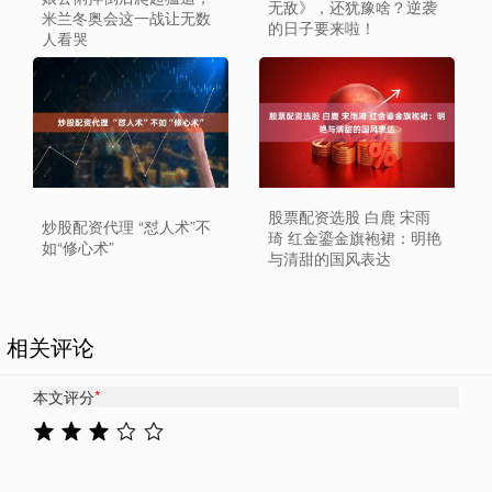
无敌》，还犹豫啥？逆袭
米兰冬奥会这一战让无数
的日子要来啦！
人看哭
股票配资选股 白鹿 宋雨
炒股配资代理 “怼人术”不
琦 红金鎏金旗袍裙：明艳
如“修心术”
与清甜的国风表达
相关评论
本文评分
*